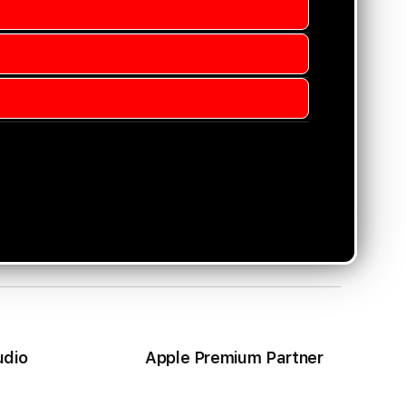
urat, dan layanan profesional untuk para
a pasaran internasional lainnya yang
pilihan game yang beragam dan mudah
k, dan pengalaman bermain yang nyaman
udio
Apple Premium Partner