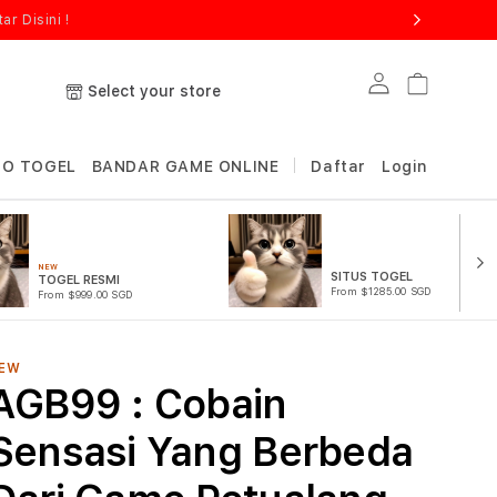
ar Disini !
Log in
Cart
Select your store
TO TOGEL
BANDAR GAME ONLINE
Daftar
Login
NEW
SITUS TOGEL
TOGEL RESMI
From $1285.00 SGD
From $999.00 SGD
EW
AGB99 : Cobain
Sensasi Yang Berbeda