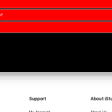
o togel resmi dengan sistem yang aman, data result ak
eperti Singapore, Hongkong, Sydney, serta beberap
e?
diakan game online dari berbagai provider dengan 
engkap, akses 24 jam, sistem stabil, bonus menari
Support
About iSt
My Account
About Us