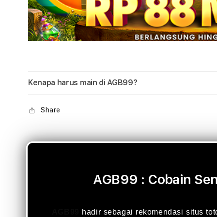
Kenapa harus main di AGB99?
Share
AGB99 : Cobain Sen
AGB99
hadir sebagai rekomendasi situs t