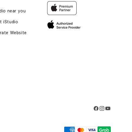
udio near you
 iStudio
rate Website
Facebook
Instagram
YouTube
Payment
methods