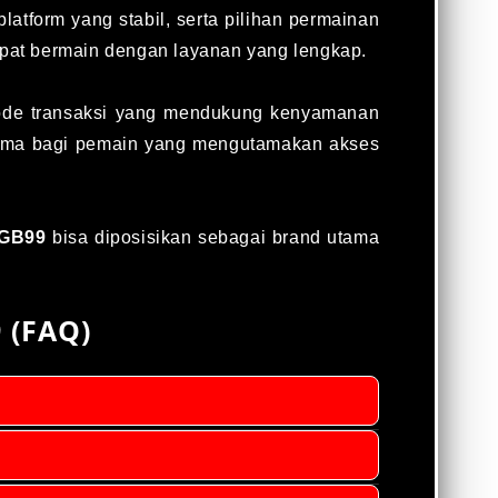
atform yang stabil, serta pilihan permainan
mpat bermain dengan layanan yang lengkap.
tode transaksi yang mendukung kenyamanan
rutama bagi pemain yang mengutamakan akses
GB99
bisa diposisikan sebagai brand utama
 (FAQ)
aran lengkap, layanan cepat, dan akses