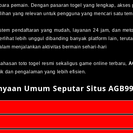
 para pemain. Dengan pasaran togel yang lengkap, akses pl
ilihan yang relevan untuk pengguna yang mencari satu te
istem pendaftaran yang mudah, layanan 24 jam, dan me
lihat lebih unggul dibanding banyak platform lain, te
alam menjalankan aktivitas bermain sehari-hari
hasan toto togel resmi sekaligus game online terbaru,
A
k dan pengalaman yang lebih efisien.
nyaan Umum Seputar Situs AGB99
an bandar game online terbaru yang menghadirkan pas