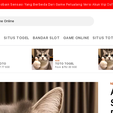
obain Sensasi Yang Berbeda Dari Game Petualang Versi Akun Vip
Daft
I
SITUS TOGEL
BANDAR SLOT
GAME ONLINE
SITUS TO
NEW
TOTO
TOTO TOGEL
7.77 SGD
From $752.00 SGD
N