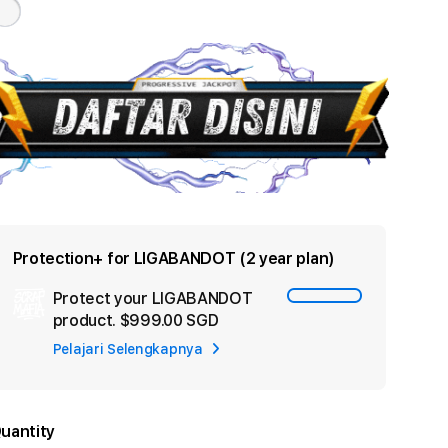
Protection+ for LIGABANDOT (2 year plan)
Protect your LIGABANDOT
Add
product.
$999.00 SGD
Apple
Pelajari Selengkapnya
Care
uantity