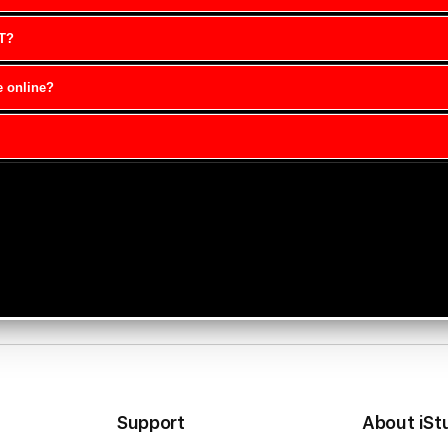
tus toto togel resmi dengan sistem yang aman, data 
OT?
r seperti Singapore, Hongkong, Sydney, serta beber
 online?
nyediakan game online dari berbagai provider denga
engkap, akses 24 jam, sistem stabil, bonus menari
Support
About iSt