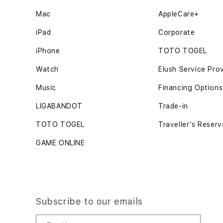
Mac
AppleCare+
iPad
Corporate
iPhone
TOTO TOGEL
Watch
Elush Service Pro
Music
Financing Options
LIGABANDOT
Trade-in
TOTO TOGEL
Traveller’s Reserv
GAME ONLINE
Subscribe to our emails