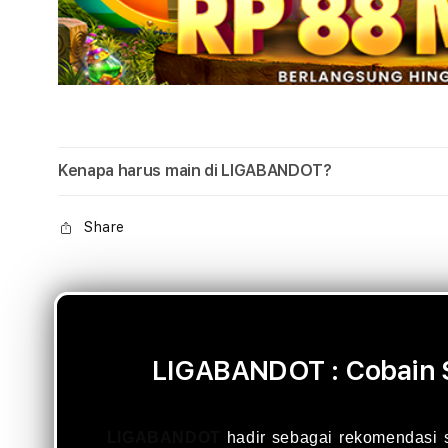
Kenapa harus main di LIGABANDOT?
Share
LIGABANDOT : Cobain S
LIGABANDOT
hadir sebagai rekomendasi 