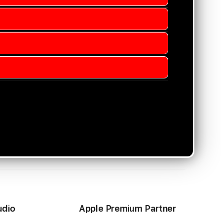
result akurat, dan layanan profesional
apa pasaran internasional lainnya yang
n pilihan game yang beragam dan mudah
k, dan pengalaman bermain yang nyaman
udio
Apple Premium Partner