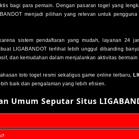
tis bagi para pemain. Dengan pasaran togel yang lengkap
ABANDOT menjadi pilihan yang relevan untuk pengguna
arena sistem pendaftaran yang mudah, layanan 24 ja
at LIGABANDOT terlihat lebih unggul dibanding banyak
sif, dan kemudahan dalam menjalankan aktivitas bermain 
hasan toto togel resmi sekaligus game online terbaru,
L
ih baik dan pengalaman yang lebih efisien.
an Umum Seputar Situs LIGABAN
smi dan bandar game online terbaru yang menghadirk
mi?