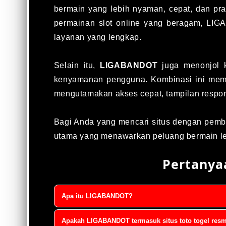
bermain yang lebih nyaman, cepat, dan prak
permainan slot online yang beragam, LIG
layanan yang lengkap.
Selain itu,
LIGABANDOT
juga menonjol k
kenyamanan pengguna. Kombinasi ini membu
mengutamakan akses cepat, tampilan respon
Bagi Anda yang mencari situs dengan pemba
utama yang menawarkan peluang bermain leb
Pertanya
Apa itu LIGABANDOT?
LIGABANDOT adalah situs toto togel re
Apakah LIGABANDOT termasuk situs toto togel res