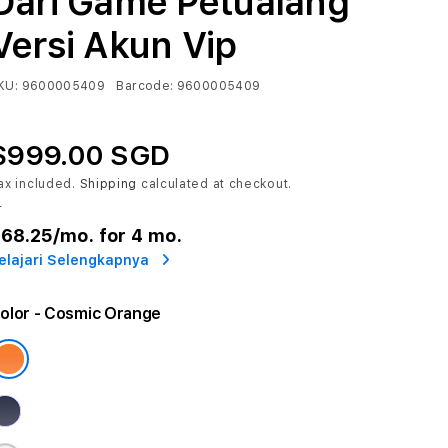
Dari Game Petualang
Versi Akun Vip
KU:
9600005409
Barcode:
9600005409
$999.00 SGD
ax included.
Shipping
calculated at checkout.
r
68.25
/mo. for 4 mo.
elajari Selengkapnya
olor
- Cosmic Orange