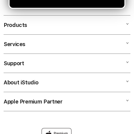
Products
Services
TOPWD
SITUS TOTO
Support
AppleCare+
TOTO TOGEL
Corporate
TOGEL RESMI
About iStudio
My Account
TOTO TOGEL
BANDAR SLOT
Collection & Delivery
Elush Service Provider
GAME ONLINE
Apple Premium Partner
About Us
Returns & Exchanges
Financing Options
SITUS TOTO TOGEL
Find an iStudio near you
Contact Us
Trade-in
BANDAR GAME ONLINE
Why Shop at iStudio
FAQ
Traveller’s Reservation